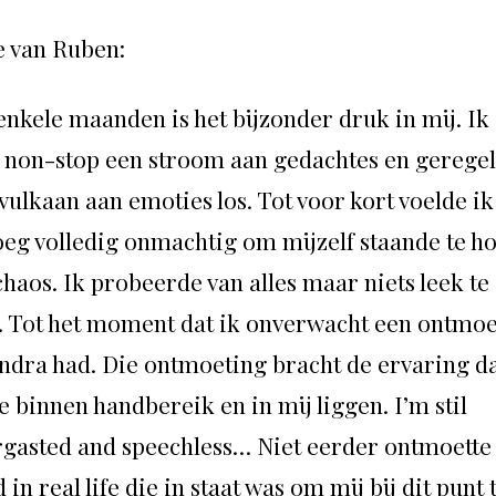
e van Ruben:
 enkele maanden is het bijzonder druk in mij. Ik
l non-stop een stroom aan gedachtes en geregel
vulkaan aan emoties los. Tot voor kort voelde ik
eg volledig onmachtig om mijzelf staande te h
chaos. Ik probeerde van alles maar niets leek te
. Tot het moment dat ik onverwacht een ontmoe
ndra had. Die ontmoeting bracht de ervaring da
te binnen handbereik en in mij liggen. I’m stil
rgasted and speechless… Niet eerder ontmoette
in real life die in staat was om mij bij dit punt 