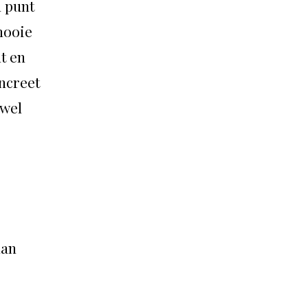
n punt
mooie
t en
oncreet
 wel
kan