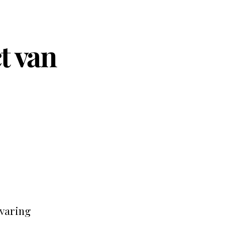
t van
rvaring