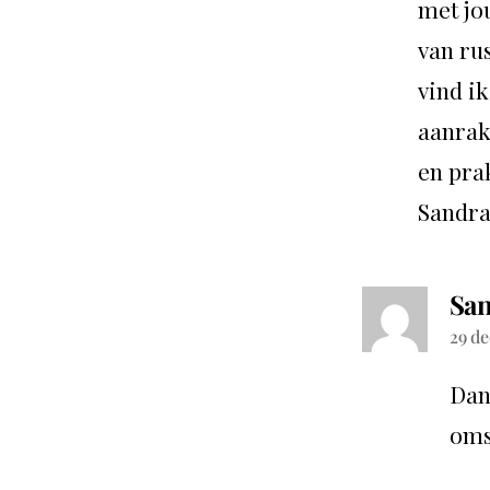
met jou
van ru
vind ik
aanrak
en prak
Sandr
San
29 de
Dan
oms