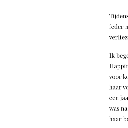
Tijden
ieder 
verliez
Ik beg
Happine
voor k
haar v
een ja
was na
haar b