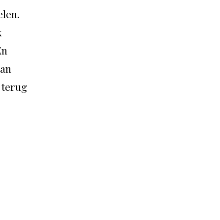
elen.
k
En
kan
 terug