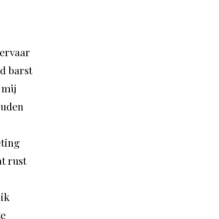
 ervaar
d barst
 mij
ouden
ting
t rust
 ik
te