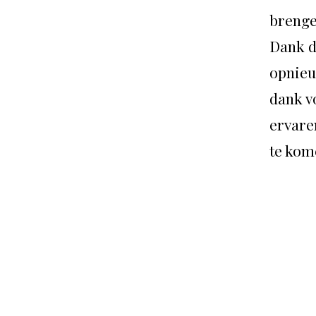
brenge
Dank d
opnieu
dank vo
ervare
te kom