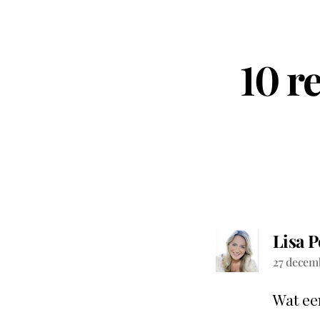
10 r
Lisa 
27 decem
Wat ee