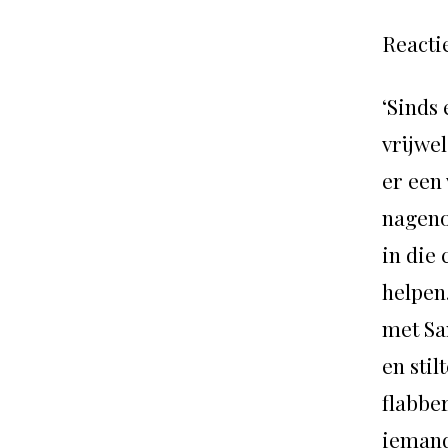
Reacti
‘Sinds
vrijwe
er een 
nageno
in die 
helpen
met Sa
en stil
flabbe
iemand 