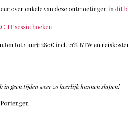
eer over enkele van deze ontmoetingen in
dit 
CHT sessie boeken
uten tot 1 uur): 280€ incl. 21% BTW en reiskoste
b in geen tijden weer zo heerlijk kunnen slapen!
 Portengen