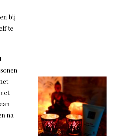
en bij
lf te
t
ersonen
met
 net
lean
en na