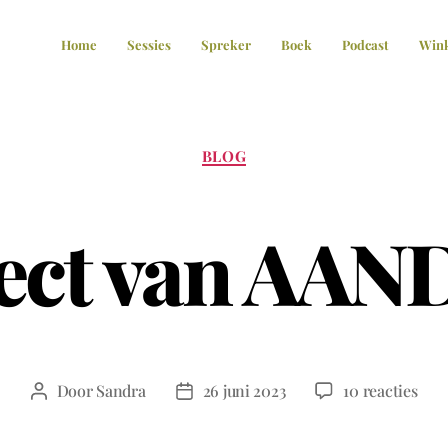
Home
Sessies
Spreker
Boek
Podcast
Win
BLOG
fect van A
Door
Sandra
26 juni 2023
10 reacties