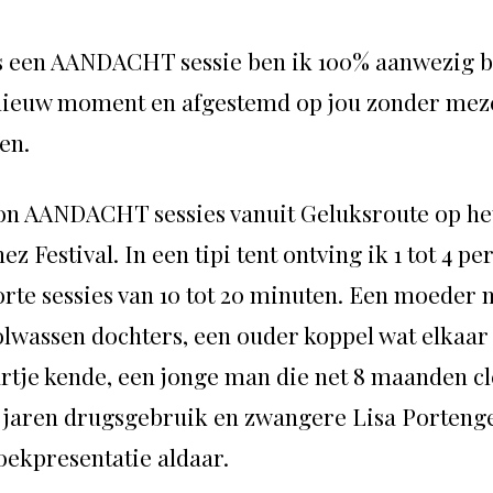
s een AANDACHT sessie ben ik 100% aanwezig b
nieuw moment en afgestemd op jou zonder meze
en.
on AANDACHT sessies vanuit Geluksroute op he
z Festival. In een tipi tent ont
ving ik 1 tot 4 p
orte sessies van 10 tot 20 minuten. Een moeder 
olwassen dochters, een ouder koppel wat elkaar
artje kende, een jonge man die net 8 maanden c
 jaren drugsgebruik en zwangere Lisa Porteng
oekpresentatie aldaar.