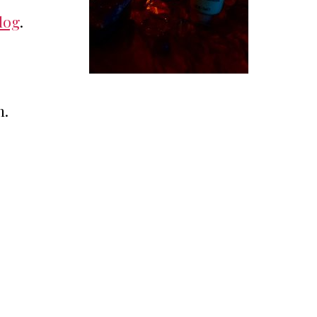
blog
.
n.