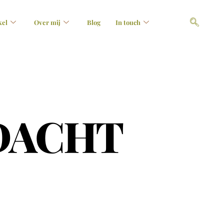
kel
Over mij
Blog
In touch
ANDACHT