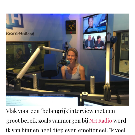
Vlak voor een ´belangrijk´interview met een
groot bereik zoals vanmorgen bij
NH Radio
word
ik van binnen heel diep even emotioneel. Ik voel